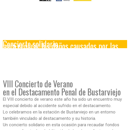
VIII Concierto de Verano Los Barracones
Kaleidoscope
Jesús Mañeru / Miguel Villar "Pintxo"
/ Juan Pablo Balcazar
Concierto solidario
para reparar los daños causados por las
tormentas en el Destacamento Penal de
Bustarviejo
VIII Concierto de Verano
en el Destacamento Penal de Bustarviejo
El VIII concierto de verano este año ha sido un encuentro muy
especial debido al accidente sufrido en el destacamento.
Lo celebramos en la estación de Bustarviejo en un entorno
también vinculado al destacamento y su historia.
Un concierto solidario en esta ocasión para recaudar fondos