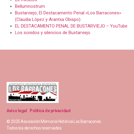
Bellumnostrum
Bustarviejo, El Destacamento Penal «Los Barracones»
(Claudia López y Arantxa Obispo)
EL DESTACAMENTO PENAL DE BUSTARVIEJO – YouTube
Los sonidos y silencios de Bustarviejo
Aviso legal
·
Política de privacidad
© 2025 Asociación Memoria Histórica Los Barracones
Todos los derechos reservados