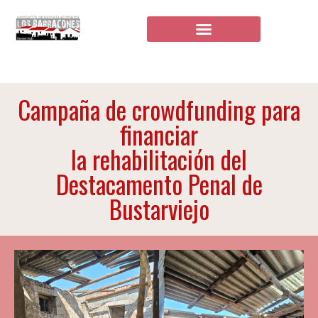
Campaña de crowdfunding para
financiar
la rehabilitación del
Destacamento Penal de
Bustarviejo