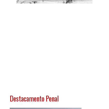
Además del propio complejo penitenciario,
los presos republicanos allí alojados
construyeron más de 9 Km de aplanamiento
del terreno (con zonas de gran altura para
salvar el desnivel del terreno) donde después
Renfe colocaría las vías del tren (todavía
existen las traviesas originales), un viaducto
de 26 m. de altura, dos túneles y la estación,
todo en perfecto estado de conservación.
Destacamento Penal