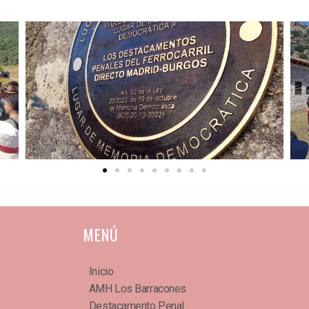
MENÚ
Inicio
AMH Los Barracones
Destacamento Penal