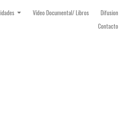
vidades
Vídeo Documental/ Libros
Difusion
Contacto
 Penal de Bustarviejo
ia Democrática