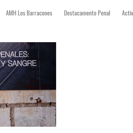
AMH Los Barracones
Destacamento Penal
Acti
El Destacamento
declarado como
Lugar de Memor